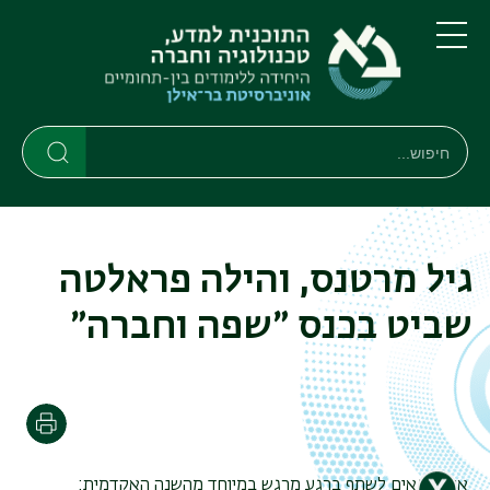
דילוג
דילוג
לתוכן
לתפריט
ניווט
העיקרי
תפריט
ראשי
חיפוש
חיפוש
חיפוש
גיל מרטנס, והילה פראלטה
שביט בכנס ״שפה וחברה״
הדפסה
אנחנו גאים לשתף ברגע מרגש במיוחד מהשנה האקדמית: