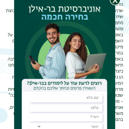
הדוקטורנטית שלנו, גיל מרטנס, חברה להילה פראלטה שביט,
שהיא דוקטורנטית מתחום סמנטיקה קוגניטיבי , כדי להקים קבוצת
שיח לדוקטורנטים בנושא בנושא יחסי כוחות בשפה.
מתוך הדיאלוגים העמוקים בקבוצה נולדה הרצאה משותפת
ומעוררת מחשבה, שהוצגה בכנס האחרון שפה וחברה
באוניברסיטת תל אביב (8.9.25): "תהיות בלשניות ופילוסופיות על
השפה כמנגנון לשליטה מוסדית בזמן משברים חברתיים" – עם
מיקוד במשבר הקורונה.
במרכזה של ההרצאה עמדה מילה אחת: "בידוד".
באמצעות כלים מהתחום של סמנטיקה קוגניטיבית, ובליווי חשיבה
תיאורטית בהשראת מישל פוקו ותיאוריית ה־Biopower, הן בחנו
כיצד המושג עבר שינוי בשיח העברי במהלך תקופת הקורונה.
הן גילו שמספר השימושים במונח זינק בצורה דרמטית בתקופת
המשבר. על אף שליבת משמעותו נותרה בעינה, התרחש תהליך
מרתק של עירוב מושגי (Conceptual Blending) בין משמעויות
שונות של המונח, שהוליד הבנה חדשה שלו: "הבידוד של הקורונה"
- מונח טעון, אישי וציבורי גם יחד.
אנחנו גאים בדוקטורנטים שלנו שלא רק חוקרים, אלא גם יוזמים,
משתפים פעולה וחושבים מחדש על מושגים שכולנו משתמשים
בהם ומזמינים את כולנו לחשוב איתם.