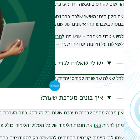
הרישום לקורסים נעשה דרך מערכת
אינבר
.
אם חלון הזמן האישי שלכם כבר נסגר, תוכלו למצוא הסבר איך 
בנוסף, בשבועות הראשונים של שנת הלימודים ייפתח חלון זמן נוס
לסיוע טכני באינבר – אנא פנו ל
מרכז שירות וגיוס
.
לשאלות על חלונות זמן להרשמה – אנא פנו ל
מדור תל"מ
(תוכניו
יש לי שאלות לגבי קורסי יהדות – למי פונ
לכל שאלה שקשורה לקורסי יהדות, אפשר לפנות ל
עולמות - בית ה
איך בונים מערכת שעות?
אין מבנה מחייב לבניית מערכת שעות. כל סטודנט בונה מערכת בה
ניתן לראות
כאן
את חובות הלימוד של כל מסלולי הלימוד, כולל פ
שימו לב: קיימים קורסים הפתוחים להרשמה רק לסטודנטים בהתמח