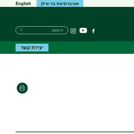
אוניברסיטת בר-אילן
English
חיפוש
חיפוש
יוטיוב
פייסבוק
Instagram
חיפוש
יצירת קשר
הדפסה