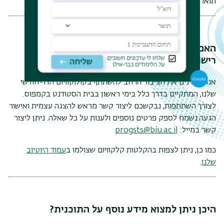
תואר ראשון להגיש את מועמדותם
האם ניתן להשתתף בקולוקוויום המחלקתי ללא
רישום לתוכנית?
אנו מזמינים את הציבור הרחב להשתתף בקולוקוויום הדו-חודשי
שלנו, המתקיים בדרך כלל בימי ראשון בבית הסטודנט בקמפוס.
לצורך השתתפות, נבקשכם ליצור קשר מראש להצגה עצמית ואישור
הגעה.נשמח לספק פרטים נוספים ולענות על כל שאלה. ניתן ליצור
קשר במייל:
progsts@biu.ac.il
כמו כן, ניתן לצפות בהקלטות קלקוויום שצולמו ב
עמוד היוטיוב
שלנו
.
היכן ניתן למצוא מידע נוסף על התוכנית?