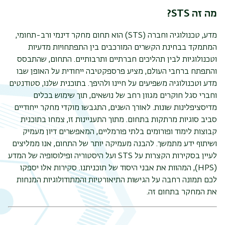
מה זה STS?
מדע, טכנולוגיה וחברה (STS) הוא תחום מחקר דינמי ורב-תחומי,
המתמקד בבחינת הקשרים המורכבים בין התפתחויות מדעיות
וטכנולוגיות לבין תהליכים חברתיים ותרבותיים. התחום, שהתבסס
והתפתח ברחבי העולם, מציע פרספקטיבה ייחודית על האופן שבו
מדע וטכנולוגיה משפיעים על חיינו ולהיפך. בתוכנית שלנו, סטודנטים
וחברי סגל חוקרים מגוון רחב של נושאים, תוך שימוש בכלים
מדיסציפלינות שונות. לאורך השנים, התגבשו מוקדי מחקר ייחודיים
סביב סוגיות מרתקות בתחום. מתוך התעניינות זו, צמחו בתוכנית
קבוצות לימוד ופורומים בלתי פורמליים, המאפשרים דיון מעמיק
ושיתוף ידע מתמשך. להבנה מעמיקה יותר של התחום, אנו ממליצים
לעיין בסקירות הקצרות על STS ועל היסטוריה ופילוסופיה של המדע
(HPS), המהוות את אבני היסוד של תוכניתנו. סקירות אלו יספקו
לכם תמונה רחבה על הגישות התיאורטיות והמתודולוגיות המנחות
את המחקר בתחום זה.