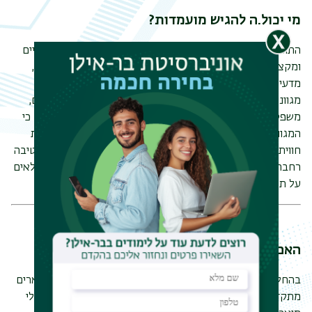
מי יכול.ה להגיש מועמדות?
התוכנית שלנו פתוחה למועמדים ממגוון רחב של רקעים אקדמיים
ומקצועיים. אנו מקבלים בברכה בוגרי תארים במדעים מדויקים,
מדעי הרוח והחברה, כמו גם אנשי מקצוע עם ניסיון בתחומים
מגוונים כגון תעשייה, מדיניות ציבורית, סנגור וארגונים חברתיים,
משפטים, שימור סביבה, היי-טק ותחומים נוספים. אנו מאמינים כי
המגוון בקרב הסטודנטים מעשיר את הדיון האקדמי ומעמיק את
חווית הלמידה. הרקע הייחודי של כל סטודנט.ית תורם לפרספקטיבה
רחבה ורב-תחומית בלימודי מדע, טכנולוגיה וחברה. לפרטים מלאים
על תהליך ההרשמה ודרישות הקבלה, אנא בקרו בדף ההרשמה
האם תואר ראשון מספיק להגשת מועמדות?
בהחלט. למרות שחלק ניכר מהסטודנטים בתוכנית הם בעלי תארים
מתקדמים, אנו מזמינים ומעודדים בחום מועמדים מצטיינים בעלי