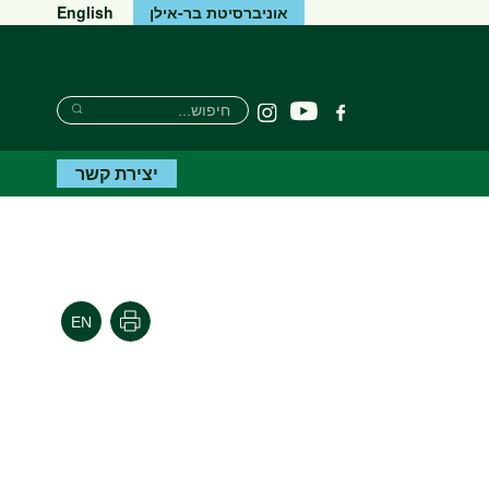
אוניברסיטת בר-אילן
English
חיפוש
חיפוש
יוטיוב
פייסבוק
Instagram
חיפוש
יצירת קשר
הדפסה