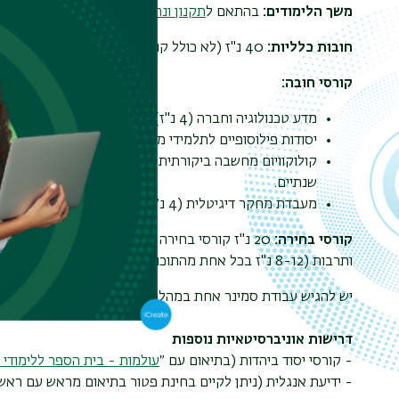
משך הלימודים:
בהתאם ל
תקנון ונהלי בית הספר ללימודים מתק
חובות כלליות:
40 נ"ז (לא כולל קורסי יסוד ביהדות ובאנגלית)
קורסי חובה:
מדע טכנולוגיה וחברה (4 נ"ז)
יסודות פילוסופיים לתלמידי מדע טכנולוגיה וחברה (4 נ"ז)
קולוקווי
שנתיים.
מעבדת מחקר דיגיטלית (4 נ״ז. סדנה לעבודה על פרויקט גמר, תילקח בשנה השנייה ללימודים).
קורסי בחירה:
20 נ"ז קורסי בחירה וסמינרים מתוך היצע הקור
ותרבות (8-12 נ"ז בכל אחת מהתוכניות).
יש להגיש עבודת סמינר אחת במהלך הלימודים.
דרישות אוניברסיטאיות נוספות
- קורסי יסוד ביהדות (בתיאום עם ״
עולמות - בית הספר ללימודי 
- ידיעת אנגלית (ניתן לקיים בחינת פטור בתיאום מראש עם ראש