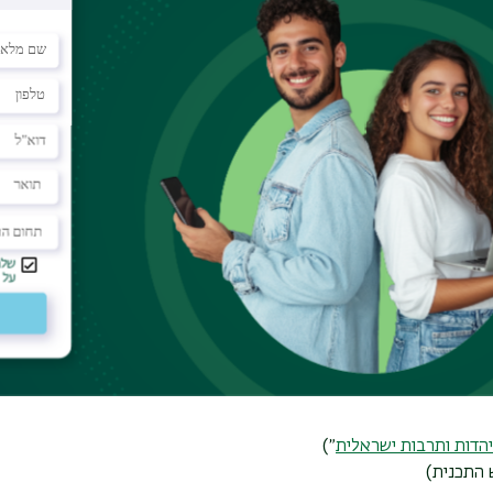
דמים.
ום מחשבה ביקורתית וטכנולוגיות עכשוויות (8 נ"ז). הקולוקוויום הוא ייעודי לתוכנית, והתלמידים ישתתפו בו במשך
סים התוכנית למדע טכנולוגיה וחברה ושל התוכנית לפרשנות
יהדות ותרבות ישראלית
״)
 התכנית)